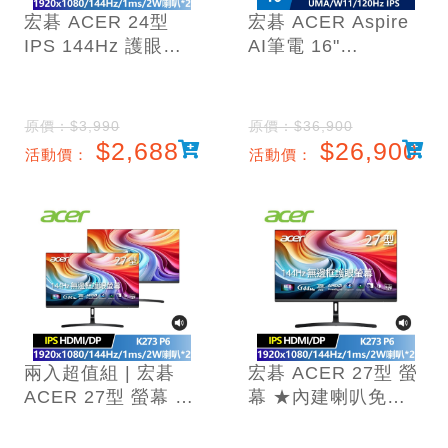
宏碁 ACER 24型
宏碁 ACER Aspire
IPS 144Hz 護眼螢
AI筆電 16"
幕 ★內建喇叭免外
(Snapdragon X1-
接★
26-
(FHD/1920x1080/1
100/16G/1T/UMA/
原價：$3,990
原價：$36,900
ms)
W11)
$2,688
$26,900
活動價：
活動價：
兩入超值組 | 宏碁
宏碁 ACER 27型 螢
ACER 27型 螢幕 ★
幕 ★內建喇叭免外
內建喇叭免外接★
接★
(1920x1080/144Hz/
(1920x1080/144Hz/