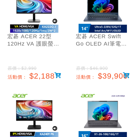
宏碁 ACER 22型
宏碁 ACER Swift
120Hz VA 護眼螢幕
Go OLED AI筆電
★內建喇叭免外接★
14" (Intel Core
(1ms/FHD/1920x10
Ultra5-
80)
228V/32G/1T/ARC/
原價：$2,990
原價：$46,900
W11)
$2,188
$39,900
活動價：
活動價：