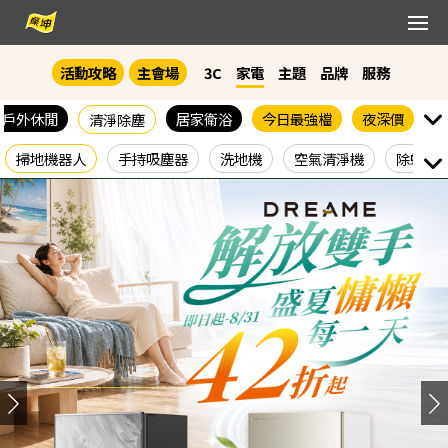
會員登入
活動攻略
主會場
3C
家電
主題
品牌
服務
會員中心
戶外休閒
居家衛浴
今日最強檔
夜深價
清淨除塵
客服中心
掃地機器人
手持吸塵器
洗地機
空氣清淨機
除蟎幫
FB分享