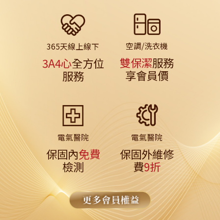
空調/洗衣機
365天線上線下
雙保潔
服務
3A4心
全方位
享會員價
服務
電氣醫院
電氣醫院
保固內
免費
保固外維修
檢測
費
9折