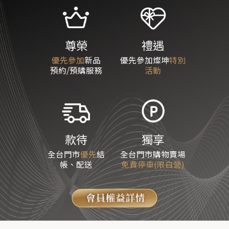
禮遇
尊榮
優先參加燦坤
特別
優先參加
新品
活動
預約/預購服務
款待
獨享
全台門市
優先
結
全台門市購物賣場
帳、配送
免費停車(限自營)