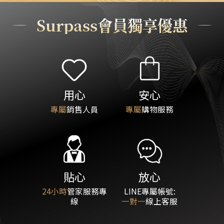
Surpass會員獨享優惠
用心
安心
專屬
銷售人員
專屬
購物服務
貼心
放心
24小時
管家服務專
LINE專屬帳號:
線
一對一
線上客服