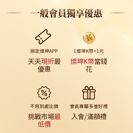
一般會員獨享優惠
綁定燦坤APP
1燦坤K幣=1元
天天
現折
最
燦坤K幣
當錢
優惠
花
不用到處比價
會員專屬多重好禮
挑戰市場
最
入會/滿額禮
低價