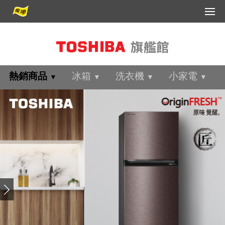
會員登入
會員中心
客服中心
熱銷商品
冰箱
洗衣機
小家電
▼
▼
▼
▼
FB分享